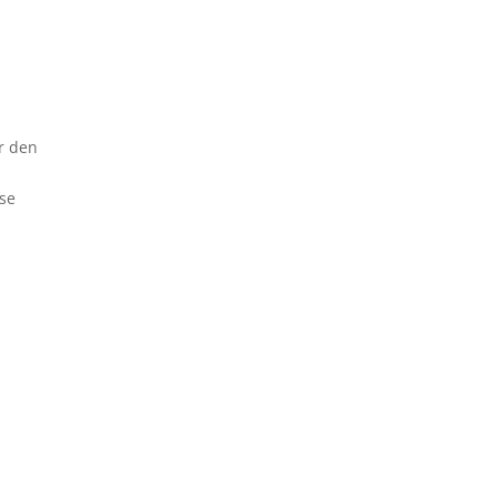
ir den
ese