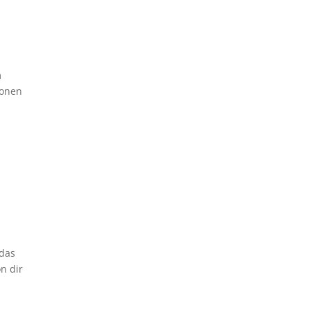
m
ionen
 das
n dir