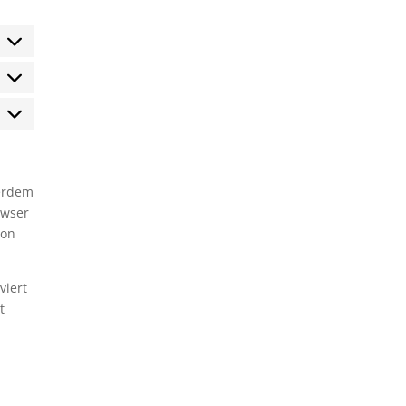
tatistiken
arketing
ßerdem
owser
ion
viert
t