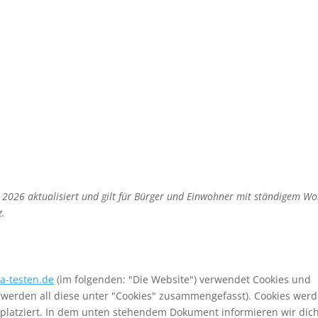
uja
Eurowings Holidays
Flusskreuzfahrten
F
chseekreuzfahrten
Hurtigruten
HX Expeditio
Norwegian Cruise Line
Olimar
Packliste
Per
Schönste Strände
Singapore Airlines
TUI
Uns
z 2026 aktualisiert und gilt für Bürger und Einwohner mit ständigem Wo
z.
UR
ra-testen.de
(im folgenden: "Die Website") verwendet Cookies und
r werden all diese unter "Cookies" zusammengefasst). Cookies wer
 platziert. In dem unten stehendem Dokument informieren wir dic