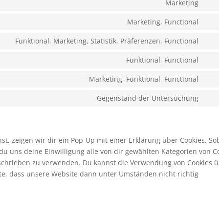
to
Marketing
wor
Con
serv
to
Marketing, Functional
com
Con
serv
to
Funktional, Marketing, Statistik, Präferenzen, Functional
goo
Con
serv
rec
to
Funktional, Functional
fac
Con
serv
to
Marketing, Funktional, Functional
link
Con
serv
to
Gegenstand der Untersuchung
wha
Con
serv
to
tikt
serv
son
, zeigen wir dir ein Pop-Up mit einer Erklärung über Cookies. So
t du uns deine Einwilligung alle von dir gewählten Kategorien von C
beschrieben zu verwenden. Du kannst die Verwendung von Cookies 
hte, dass unsere Website dann unter Umständen nicht richtig
n