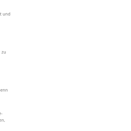
rt und
g zu
denn
e-
en,