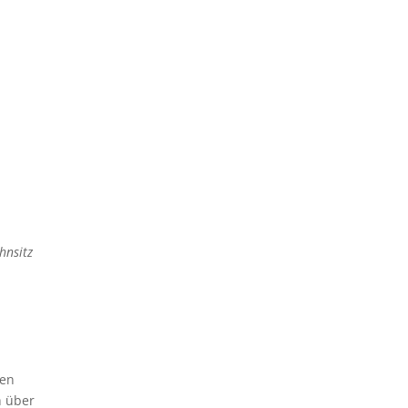
reebird
Gebeco
ns
Iberostar
Kreuzfahrt
Kontakt
fekte Urlaubsplanung 2023
ere Angebote
Unterkunft
hnsitz
den
h über