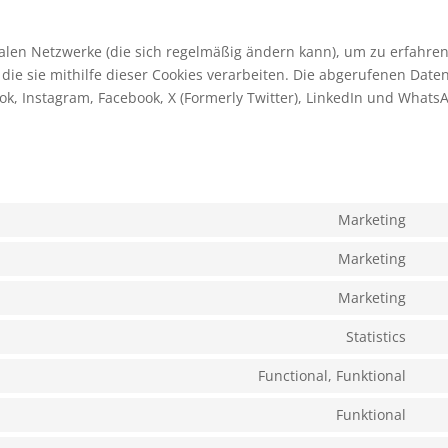
zialen Netzwerke (die sich regelmäßig ändern kann), um zu erfahren
die sie mithilfe dieser Cookies verarbeiten. Die abgerufenen Date
ok, Instagram, Facebook, X (Formerly Twitter), LinkedIn und Whats
Marketing
Con
to
Marketing
Con
serv
to
Marketing
goo
Con
serv
font
to
Statistics
goo
Con
serv
ma
to
Functional, Funktional
you
Con
serv
to
Funktional
goo
Con
serv
anal