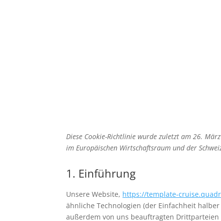
Cookie Richtlinie EU
Costa
dertour
D
Gruppenreisen
Hapag Lloyd Cruises
Ho
Malta
Mittelmeerziele
MSC Cruises
Schauinsland Reisen
Schönste Inseln
Diese Cookie-Richtlinie wurde zuletzt am 26. Mär
im Europäischen Wirtschaftsraum und der Schwei
Unterseite
Urlaubsreisen
vtours
XP
1. Einführung
Unsere Website,
https://template-cruise.quad
ähnliche Technologien (der Einfachheit halbe
außerdem von uns beauftragten Drittparteien