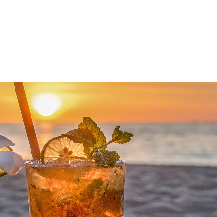

Anrufen