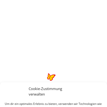
Hier zu allen Angeboten
Cookie-Zustimmung
Rechtliche Informationen
verwalten
Um dir ein optimales Erlebnis zu bieten, verwenden wir Technologien wie