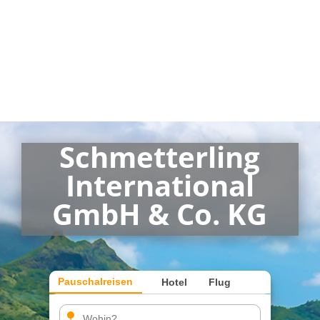

Anrufen
Schmetterling
International
GmbH & Co. KG
Pauschalreisen
Hotel
Flug